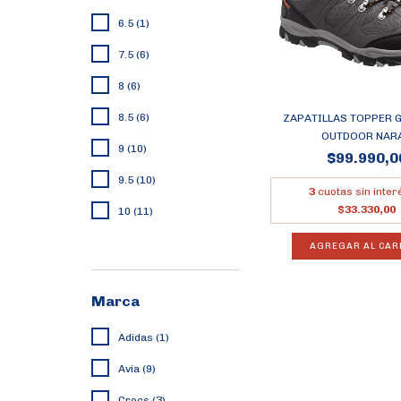
6.5 (1)
7.5 (6)
8 (6)
8.5 (6)
ZAPATILLAS TOPPER 
OUTDOOR NARA.
9 (10)
$99.990,0
9.5 (10)
3
cuotas sin inter
$33.330,00
10 (11)
VER TODOS
AGREGAR AL CAR
Marca
Adidas (1)
Avia (9)
Crocs (3)