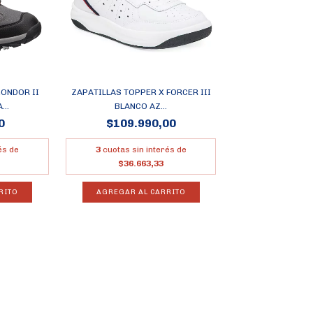
GONDOR II
ZAPATILLAS TOPPER X FORCER III
..
BLANCO AZ...
0
$109.990,00
és de
3
cuotas sin interés de
$36.663,33
RITO
AGREGAR AL CARRITO