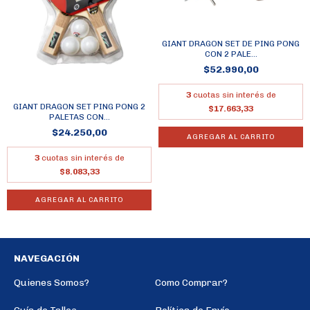
GIANT DRAGON SET DE PING PONG
CON 2 PALE...
$52.990,00
3
cuotas sin interés de
GIANT DRAGON SET PING PONG 2
$17.663,33
PALETAS CON...
$24.250,00
AGREGAR AL CARRITO
3
cuotas sin interés de
$8.083,33
AGREGAR AL CARRITO
NAVEGACIÓN
Quienes Somos?
Como Comprar?