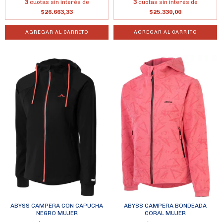
3
cuotas sin interés de
3
cuotas sin interés de
$26.663,33
$25.330,00
AGREGAR AL CARRITO
AGREGAR AL CARRITO
ABYSS CAMPERA CON CAPUCHA
ABYSS CAMPERA BONDEADA
NEGRO MUJER
CORAL MUJER