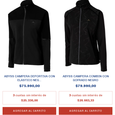
ABYSS CAMPERA DEPORTIVA CON
ABYSS CAMPERA COMBIN CON
ELASTICO NEG...
GOFRADO NEGRO
$75.990,00
$79.990,00
3
cuotas sin interés de
3
cuotas sin interés de
$25.330,00
$26.663,33
AGREGAR AL CARRITO
AGREGAR AL CARRITO