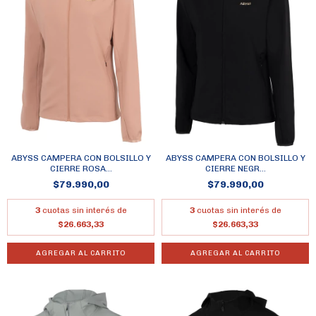
ABYSS CAMPERA CON BOLSILLO Y
ABYSS CAMPERA CON BOLSILLO Y
CIERRE ROSA...
CIERRE NEGR...
$79.990,00
$79.990,00
3
cuotas sin interés de
3
cuotas sin interés de
$26.663,33
$26.663,33
AGREGAR AL CARRITO
AGREGAR AL CARRITO