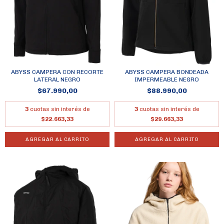
ABYSS CAMPERA CON RECORTE
ABYSS CAMPERA BONDEADA
LATERAL NEGRO
IMPERMEABLE NEGRO
$67.990,00
$88.990,00
3
cuotas sin interés de
3
cuotas sin interés de
$22.663,33
$29.663,33
AGREGAR AL CARRITO
AGREGAR AL CARRITO