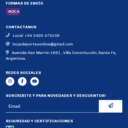
FORMAS DE ENVÍO
CONTACTANOS
Local: +54 3400 475159
boyadeportesonline@gmail.com
Avenida San Martin 1681 , Villa Constitución, Santa Fe,
Argentina.
REDES SOCIALES
SUSCRIBITE Y PARA NOVEDADES Y DESCUENTOS!
SEGURIDAD Y CERTIFICACIONES