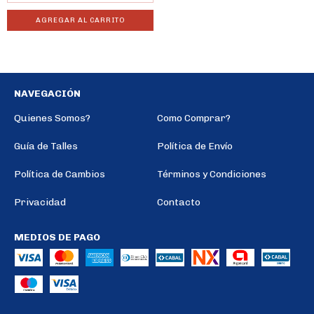
AGREGAR AL CARRITO
NAVEGACIÓN
Quienes Somos?
Como Comprar?
Guía de Talles
Política de Envío
Política de Cambios
Términos y Condiciones
Privacidad
Contacto
MEDIOS DE PAGO