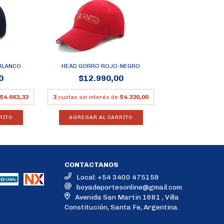
BLANCO
HEAD GORRO ROJO-NEGRO
0
$12.990,00
$4.663,33
3
cuotas sin interés de
$4.330,00
RITO
AGREGAR AL CARRITO
CONTACTANOS
Local: +54 3400 475159
boyadeportesonline@gmail.com
Avenida San Martin 1681 , Villa
Constitución, Santa Fe, Argentina.