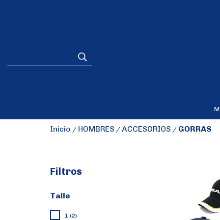
M
Inicio
HOMBRES
ACCESORIOS
GORRAS
/
/
/
Filtros
Talle
1 (2)